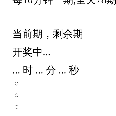
当前
期，剩余
期
开奖中...
...
时
...
分
...
秒