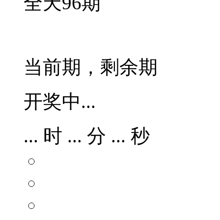
全天96期
当前
期，剩余
期
开奖中...
...
时
...
分
...
秒