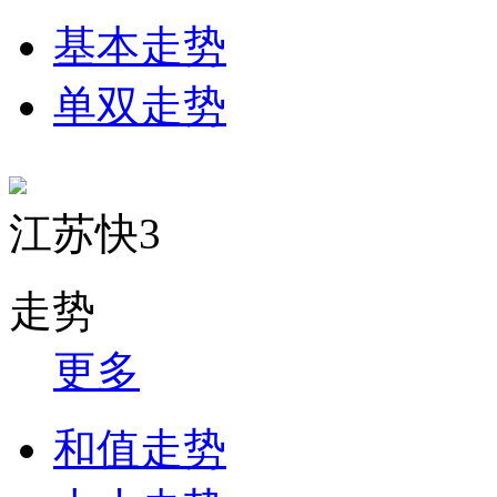
基本走势
单双走势
江苏快3
走势
更多
和值走势