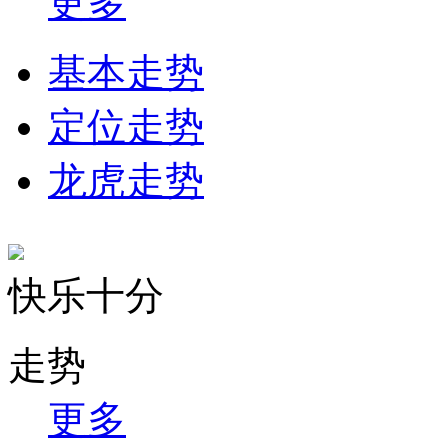
更多
基本走势
定位走势
龙虎走势
快乐十分
走势
更多