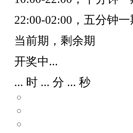
22:00-02:00，五分
当前
期，剩余
期
开奖中...
...
时
...
分
...
秒