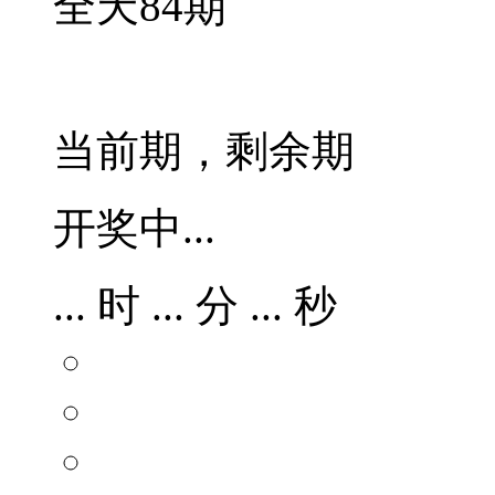
全天84期
当前
期，剩余
期
开奖中...
...
时
...
分
...
秒