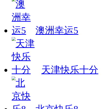
澳洲幸运5
天津快乐十分