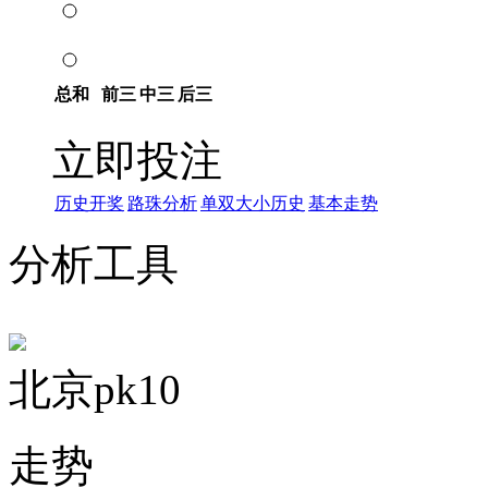
总和
前三
中三
后三
立即投注
历史开奖
路珠分析
单双大小历史
基本走势
分析工具
北京pk10
走势