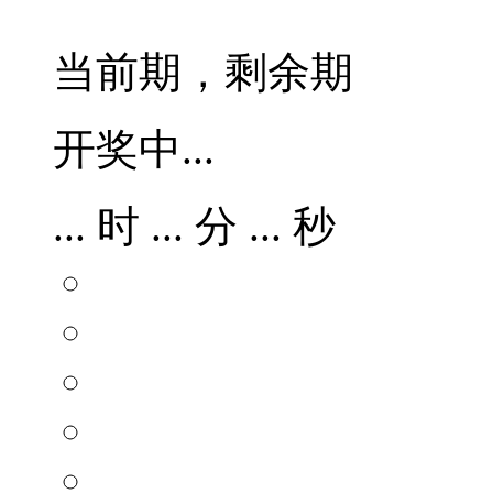
当前
期，剩余
期
开奖中...
...
时
...
分
...
秒