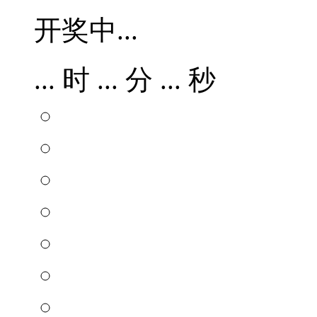
开奖中...
...
时
...
分
...
秒