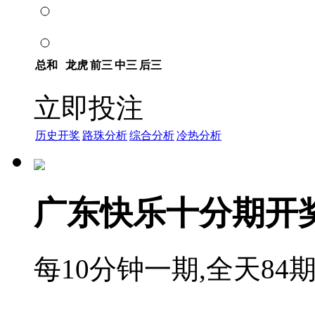
总和
龙虎
前三
中三
后三
立即投注
历史开奖
路珠分析
综合分析
冷热分析
广东快乐十分
期开
每10分钟一期,全天84