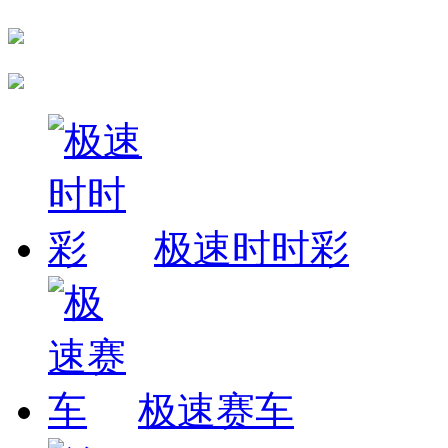
极速时时彩
极速赛车