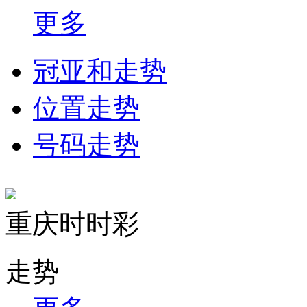
更多
冠亚和走势
位置走势
号码走势
重庆时时彩
走势